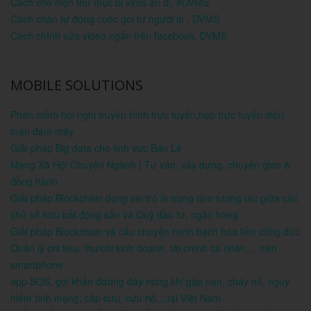
Cách cho hiện thư mục bị virus ẩn đi, #DVMS
Cách chặn tự động cuộc gọi từ người là , DVMS
Cách chỉnh sửa video ngắn trên facebook, DVMS
MOBILE SOLUTIONS
Phần mềm hội nghị truyền hình trực tuyến,họp trực tuyến điện
toán đám mây
Giải pháp Big data cho lĩnh vực Bán Lẻ
Mạng Xã Hội Chuyên Ngành | Tư vấn, xây dựng, chuyển giao &
đồng hành
Giải pháp Blockchain đóng vai trò là trung tâm tương tác giữa các
chủ sở hữu bất động sản và Quỹ đầu tư, ngân hàng
Giải pháp Blockchain và câu chuyện minh bạch hóa tiền công đức
Quản lý chi tiêu, thu/chi kinh doanh, tài chính cá nhân,... trên
smartphone
app SOS, gọi khẩn đường dây nóng khi gặp nạn, cháy nổ, nguy
hiểm tính mạng, cấp cứu, cứu hộ,...tại Việt Nam