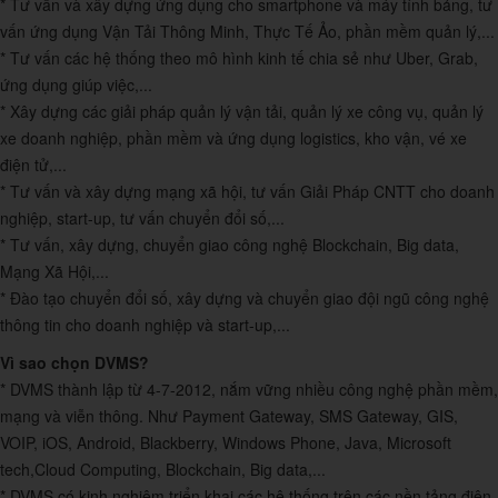
* Tư vấn và xây dựng ứng dụng cho smartphone và máy tính bảng, tư
vấn ứng dụng Vận Tải Thông Minh, Thực Tế Ảo, phần mềm quản lý,...
* Tư vấn các hệ thống theo mô hình kinh tế chia sẻ như Uber, Grab,
ứng dụng giúp việc,...
* Xây dựng các giải pháp quản lý vận tải, quản lý xe công vụ, quản lý
xe doanh nghiệp, phần mềm và ứng dụng logistics, kho vận, vé xe
điện tử,...
* Tư vấn và xây dựng mạng xã hội, tư vấn Giải Pháp CNTT cho doanh
nghiệp, start-up, tư vấn chuyển đổi số,...
* Tư vấn, xây dựng, chuyển giao công nghệ Blockchain, Big data,
Mạng Xã Hội,...
* Đào tạo chuyển đổi số, xây dựng và chuyển giao đội ngũ công nghệ
thông tin cho doanh nghiệp và start-up,...
Vì sao chọn DVMS?
* DVMS thành lập từ 4-7-2012, nắm vững nhiều công nghệ phần mềm,
mạng và viễn thông. Như Payment Gateway, SMS Gateway, GIS,
VOIP, iOS, Android, Blackberry, Windows Phone, Java, Microsoft
tech,Cloud Computing, Blockchain, Big data,...
* DVMS có kinh nghiệm triển khai các hệ thống trên các nền tảng điện