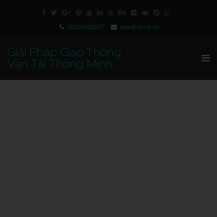
02836028937
sale@dvms.vn
Giải Pháp Giao Thông
Vận Tải Thông Minh