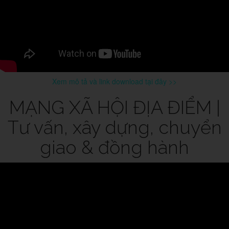
Xem mô tả và link download tại đây >>
MẠNG XÃ HỘI ĐỊA ĐIỂM |
Tư vấn, xây dựng, chuyển
giao & đồng hành