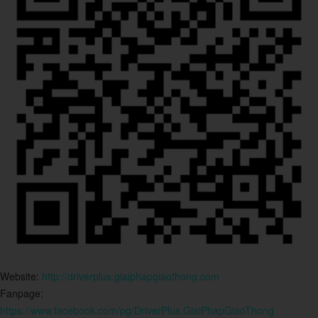
Website:
http://driverplus.giaiphapgiaothong.com
Fanpage:
https://www.facebook.com/pg/DriverPlus.GiaiPhapGiaoThong