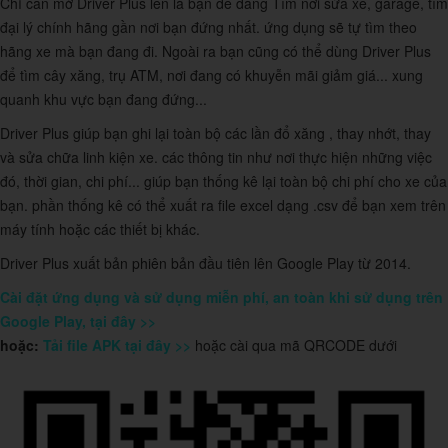
Chỉ cần mở Driver Plus lên là bạn dễ dàng Tìm nơi sửa xe, garage, tìm
đại lý chính hãng gần nơi bạn đứng nhất. ứng dụng sẽ tự tìm theo
hãng xe mà bạn đang đi. Ngoài ra bạn cũng có thể dùng Driver Plus
để tìm cây xăng, trụ ATM, nơi đang có khuyễn mãi giảm giá... xung
quanh khu vực bạn đang đứng...
Driver Plus giúp bạn ghi lại toàn bộ các lần đổ xăng , thay nhớt, thay
và sửa chữa linh kiện xe. các thông tin như nơi thực hiện những việc
đó, thời gian, chi phí... giúp bạn thống kê lại toàn bộ chi phí cho xe của
bạn. phần thống kê có thể xuất ra file excel dạng .csv để bạn xem trên
máy tính hoặc các thiết bị khác.
Driver Plus xuất bản phiên bản đầu tiên lên Google Play từ 2014.
Cài đặt ứng dụng và sử dụng miễn phí, an toàn khi sử dụng trên
Google Play, tại đây >>
hoặc:
Tải file APK tại đây >>
hoặc cài qua mã QRCODE dưới