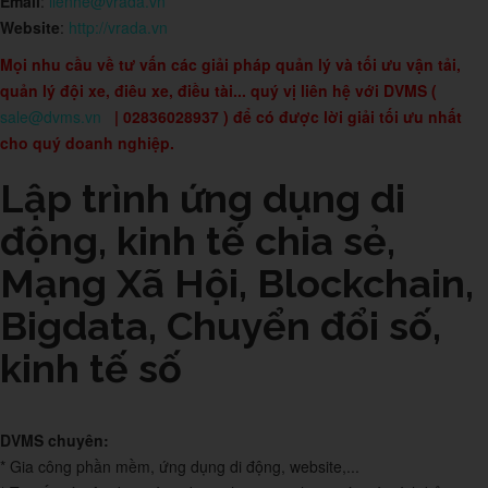
Email
:
lienhe@vrada.vn
Website
:
http://vrada.vn
Mọi nhu cầu về tư vấn các giải pháp quản lý và tối ưu vận tải,
quản lý đội xe, điêu xe, điều tài... quý vị liên hệ với DVMS (
sale@dvms.vn
| 02836028937 ) để có được lời giải tối ưu nhất
cho quý doanh nghiệp.
Lập trình ứng dụng di
động, kinh tế chia sẻ,
Mạng Xã Hội, Blockchain,
Bigdata, Chuyển đổi số,
kinh tế số
DVMS chuyên:
* Gia công phần mềm, ứng dụng di động, website,...