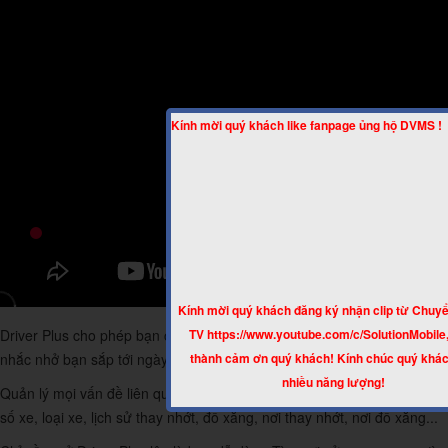
Kính mời quý khách like fanpage ủng hộ DVMS !
Kính mời quý khách đăng ký nhận clip từ Chuyể
TV https://www.youtube.com/c/SolutionMobile
Driver Plus cho phép bạn cài đặt để điện thoại hoặc máy tính bảng
thành cảm ơn quý khách! Kính chúc quý khác
nhắc nhở bạn sắp tới ngày cần bảo dưỡng xe, sắp phải thay nhớt...
nhiều năng lượng!
Quản lý mọi vấn đề liên quan tới xe của bạn, như thông tin ngày mua,
số xe, loại xe, lịch sử thay nhớt, đổ xăng, nơi thay nhớt, nơi đổ xăng...