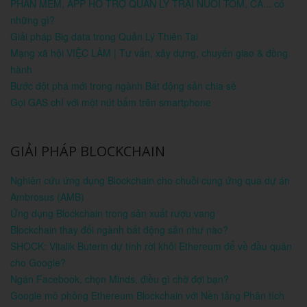
PHẦN MỀM, APP HỖ TRỢ QUẢN LÝ TRẠI NUÔI TÔM, CÁ... có
những gì?
Giải pháp Big data trong Quản Lý Thiên Tai
Mạng xã hội VIỆC LÀM | Tư vấn, xây dựng, chuyển giao & đồng
hành
Bước đột phá mới trong ngành Bất động sản chia sẻ
Gọi GAS chỉ với một nút bấm trên smartphone
GIẢI PHÁP BLOCKCHAIN
Nghiên cứu ứng dụng Blockchain cho chuỗi cung ứng qua dự án
Ambrosus (AMB)
Ứng dụng Blockchain trong sản xuất rượu vang
Blockchain thay đổi ngành bất động sản như nào?
SHOCK: Vitalik Buterin dự tính rời khỏi Ethereum để về đầu quân
cho Google?
Ngán Facebook, chọn Minds, điều gì chờ đợi bạn?
Google mô phỏng Ethereum Blockchain với Nền tảng Phân tích